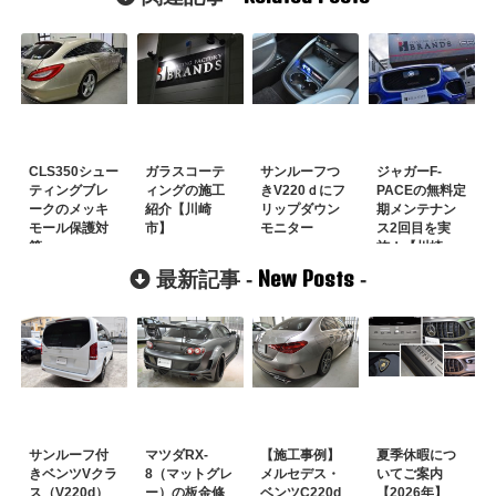
CLS350シュー
ガラスコーテ
サンルーフつ
ジャガーF-
ティングブレ
ィングの施工
きV220ｄにフ
PACEの無料定
ークのメッキ
紹介【川崎
リップダウン
期メンテナン
モール保護対
市】
モニター
ス2回目を実
策
施！【川崎
市】
New Posts
最新記事 -
-
サンルーフ付
マツダRX-
【施工事例】
夏季休暇につ
きベンツVクラ
8（マットグレ
メルセデス・
いてご案内
ス（V220d）
ー）の板金修
ベンツC220d
【2026年】