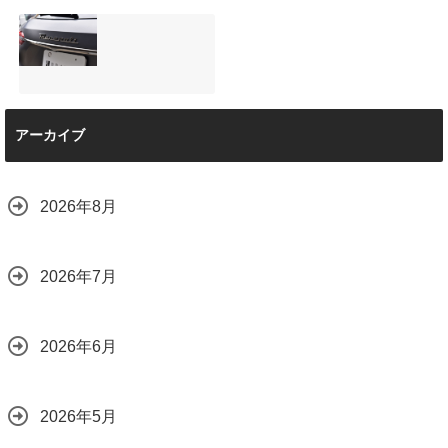
店で断られた悩み
は？
【施工事例】メル
夏季休暇について
をプロの技術で解
2026.08.01
セデス・ベンツ
ご案内【2026年】
決
C220d｜3層セラ
2026.07.24
2026.08.04
ミックの“いいとこ
取り”「ミックスコ
ート」と弱点克服
マセラティ グレカ
のプロテクション
アーカイブ
ーレ トロフェオ
フィルム施工（東
京都世田谷区）
2026.07.22
2026.07.28
2026年8月
2026年7月
2026年6月
2026年5月