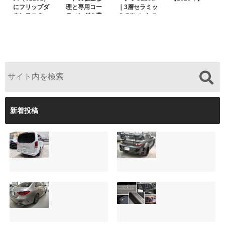
にフリップダ
理と専用コー
｜3層セラミッ
ウンモニター
ティング！費
クの“いいとこ
は取付可能！
用を抑えるプ
取り”「ミック
他店で断られ
ロの工夫と
スコート」と
た悩みをプロ
は？
弱点克服のプ
の技術で解決
ロテクション
フィルム施工
（東京都世田
谷区）
新着投稿
サンルーフ付きベ
マツダRX-8（マッ
ンツVクラス
トグレー）の板金
（V220d）にフリ
修理と専用コーテ
ップダウンモニタ
ィング！費用を抑
ーは取付可能！他
えるプロの工夫と