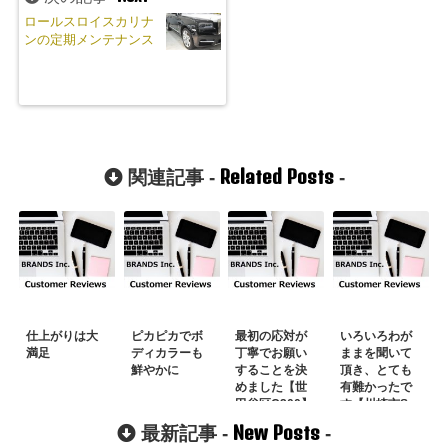
ロールスロイスカリナ
ンの定期メンテナンス
Related Posts
関連記事 -
-
仕上がりは大
ピカピカでボ
最初の応対が
いろいろわが
満足
ディカラーも
丁寧でお願い
ままを聞いて
鮮やかに
することを決
頂き、とても
めました【世
有難かったで
田谷区C200】
す【川崎市S
様】
New Posts
最新記事 -
-