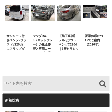
サンルーフ付
マツダRX-
【施工事例】
夏季休暇につ
きベンツVクラ
8（マットグレ
メルセデス・
いてご案内
ス（V220d）
ー）の板金修
ベンツC220d
【2026年】
にフリップダ
理と専用コー
｜3層セラミッ
ウンモニター
ティング！費
クの“いいとこ
は取付可能！
用を抑えるプ
取り”「ミック
他店で断られ
ロの工夫と
スコート」と
た悩みをプロ
は？
弱点克服のプ
の技術で解決
ロテクション
フィルム施工
（東京都世田
谷区）
新着投稿