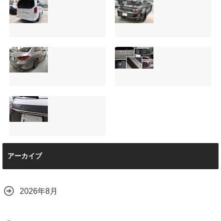
サンルーフ付きベ
マツダRX-8（マッ
ンツVクラス
トグレー）の板金
（V220d）にフリ
修理と専用コーテ
ップダウンモニタ
ィング！費用を抑
ーは取付可能！他
えるプロの工夫と
店で断られた悩み
は？
【施工事例】メル
夏季休暇について
をプロの技術で解
2026.08.01
セデス・ベンツ
ご案内【2026年】
決
C220d｜3層セラ
2026.07.24
2026.08.04
ミックの“いいとこ
取り”「ミックスコ
ート」と弱点克服
マセラティ グレカ
のプロテクション
アーカイブ
ーレ トロフェオ
フィルム施工（東
京都世田谷区）
2026.07.22
2026.07.28
2026年8月