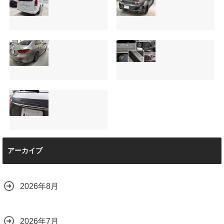
サンルーフ付きベ
マツダRX-8（マッ
ンツVクラス
トグレー）の板金
（V220d）にフリ
修理と専用コーテ
ップダウンモニタ
ィング！費用を抑
ーは取付可能！他
えるプロの工夫と
店で断られた悩み
は？
【施工事例】メル
夏季休暇について
をプロの技術で解
2026.08.01
セデス・ベンツ
ご案内【2026年】
決
C220d｜3層セラ
2026.07.24
2026.08.04
ミックの“いいとこ
取り”「ミックスコ
ート」と弱点克服
マセラティ グレカ
のプロテクション
アーカイブ
ーレ トロフェオ
フィルム施工（東
京都世田谷区）
2026.07.22
2026.07.28
2026年8月
2026年7月