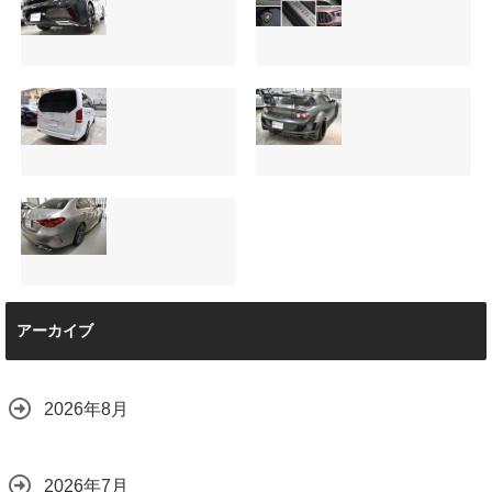
【施工事例】クラ
夏季休暇について
ウンクロスオーバ
ご案内【2026年】
ーの黒を輝かせ
2026.08.05
る！予算に合わせ
た裏メニュー提案
と車内イルミネー
サンルーフ付きベ
マツダRX-8（マッ
ション設置
ンツVクラス
トグレー）の板金
2026.08.08
（V220d）にフリ
修理と専用コーテ
ップダウンモニタ
ィング！費用を抑
ーは取付可能！他
えるプロの工夫と
店で断られた悩み
は？
【施工事例】メル
をプロの技術で解
2026.08.01
アーカイブ
セデス・ベンツ
決
C220d｜3層セラ
2026.08.04
ミックの“いいとこ
取り”「ミックスコ
2026年8月
ート」と弱点克服
のプロテクション
フィルム施工（東
京都世田谷区）
2026年7月