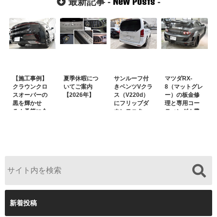
New Posts
最新記事 -
-
う！～
【施工事例】
夏季休暇につ
サンルーフ付
マツダRX-
クラウンクロ
いてご案内
きベンツVクラ
8（マットグレ
スオーバーの
【2026年】
ス（V220d）
ー）の板金修
黒を輝かせ
にフリップダ
理と専用コー
る！予算に合
ウンモニター
ティング！費
わせた裏メニ
は取付可能！
用を抑えるプ
ュー提案と車
他店で断られ
ロの工夫と
内イルミネー
た悩みをプロ
は？
ション設置
の技術で解決
新着投稿