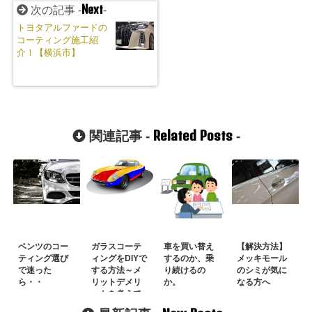
Next
次の記事 -
-
トヨタアルファードの
コーティング施工紹
介！【横浜市】
Related Posts
関連記事 -
-
ベンツのコー
ガラスコーテ
車を買い替え
【解決方法】
ティング選び
ィングをDIYで
するのか、乗
メッキモール
で迷った
する方法～メ
り続けるの
のシミが気に
ら・・
リットデメリ
か。
なる方へ
ットを考えて
丁寧にやろ