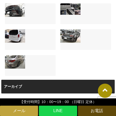
【施工事例】クラ
夏季休暇について
ウンクロスオーバ
ご案内【2026年】
ーの黒を輝かせ
2026.08.05
る！予算に合わせ
た裏メニュー提案
と車内イルミネー
サンルーフ付きベ
マツダRX-8（マッ
ション設置
ンツVクラス
トグレー）の板金
2026.08.08
（V220d）にフリ
修理と専用コーテ
ップダウンモニタ
ィング！費用を抑
ーは取付可能！他
えるプロの工夫と
店で断られた悩み
は？
【施工事例】メル
をプロの技術で解
2026.08.01
アーカイブ
セデス・ベンツ
決
C220d｜3層セラ
2026.08.04
ミックの“いいとこ
【受付時間】10：00〜19：00 （日曜日 定休）
取り”「ミックスコ
2026年8月
ート」と弱点克服
LINE
のプロテクション
フィルム施工（東