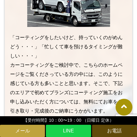
「コーティングをしたいけど、持っていくのがめん
どう・・・」「忙しくて車を預けるタイミングが難
しい・・・」
カーコーティングをご検討中で、こちらのホームペ
ージをご覧くださっている方の中には、このように
感じている方も多いことと思います。そこで、下記
のエリアで初めてブランズにコーティング施工をお
申し込みいただく方については、無料にてお車をお
引き取り・完成後のご納車にうかがいます。
もちろん、あなたの大切な愛車に万が一のことがな
【受付時間】10：00〜19：00 （日曜日 定休）
いように、積載車にて輸送。
LINE