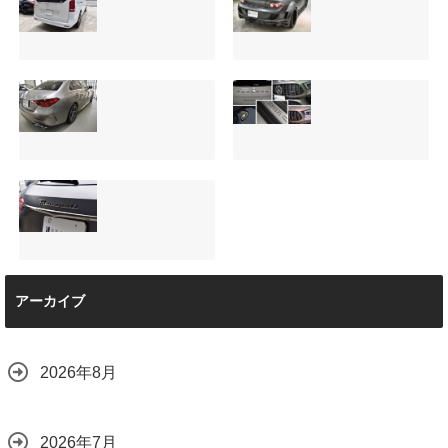
サンルーフ付きベ
マツダRX-8（マッ
ンツVクラス
トグレー）の板金
（V220d）にフリ
修理と専用コーテ
ップダウンモニタ
ィング！費用を抑
ーは取付可能！他
えるプロの工夫と
店で断られた悩み
は？
【施工事例】メル
夏季休暇について
をプロの技術で解
2026.08.01
セデス・ベンツ
ご案内【2026年】
決
C220d｜3層セラ
2026.07.24
2026.08.04
ミックの“いいとこ
取り”「ミックスコ
ート」と弱点克服
マセラティ グレカ
のプロテクション
アーカイブ
ーレ トロフェオ
フィルム施工（東
京都世田谷区）
2026.07.22
2026.07.28
2026年8月
2026年7月