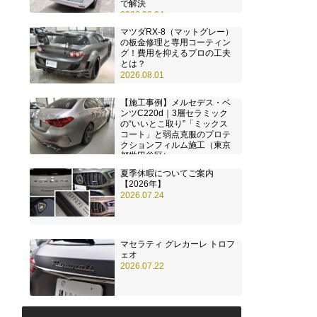
で解決
2026.08.04
マツダRX-8（マットグレー）
の板金修理と専用コーティン
グ！費用を抑えるプロの工夫
とは？
2026.08.01
【施工事例】メルセデス・ベ
ンツC220d｜3層セラミック
の“いいとこ取り”「ミックス
コート」と弱点克服のプロテ
クションフィルム施工（東京
都世田谷区）
2026.07.28
夏季休暇についてご案内
【2026年】
2026.07.24
マセラティ グレカーレ トロフ
ェオ
2026.07.22