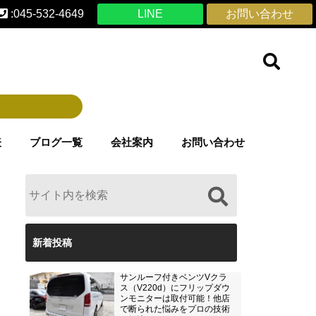
:045-532-4649
LINE
お問い合わせ
表
ブログ一覧
会社案内
お問い合わせ
新着投稿
サンルーフ付きベンツVクラ
ス（V220d）にフリップダウ
ンモニターは取付可能！他店
で断られた悩みをプロの技術