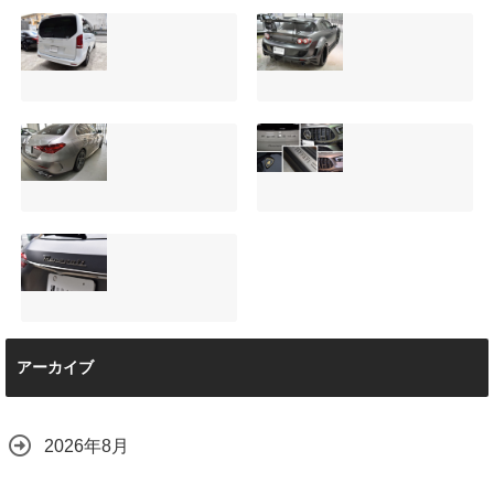
サンルーフ付きベ
マツダRX-8（マッ
ンツVクラス
トグレー）の板金
（V220d）にフリ
修理と専用コーテ
ップダウンモニタ
ィング！費用を抑
ーは取付可能！他
えるプロの工夫と
店で断られた悩み
は？
【施工事例】メル
夏季休暇について
をプロの技術で解
2026.08.01
セデス・ベンツ
ご案内【2026年】
決
C220d｜3層セラ
2026.07.24
2026.08.04
ミックの“いいとこ
取り”「ミックスコ
ート」と弱点克服
マセラティ グレカ
のプロテクション
アーカイブ
ーレ トロフェオ
フィルム施工（東
京都世田谷区）
2026.07.22
2026.07.28
2026年8月