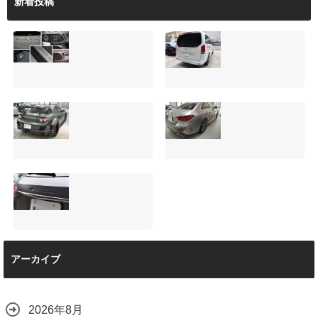
新着投稿
夏季休暇について
サンルーフ付きベ
ご案内【2026年】
ンツVクラス
（V220d）にフリ
2026.08.05
ップダウンモニタ
ーは取付可能！他
店で断られた悩み
マツダRX-8（マッ
【施工事例】メル
をプロの技術で解
トグレー）の板金
セデス・ベンツ
決
修理と専用コーテ
C220d｜3層セラ
2026.08.04
ィング！費用を抑
ミックの“いいとこ
えるプロの工夫と
取り”「ミックスコ
は？
ート」と弱点克服
マセラティ グレカ
のプロテクション
2026.08.01
アーカイブ
ーレ トロフェオ
フィルム施工（東
2026.07.22
京都世田谷区）
2026.07.28
2026年8月