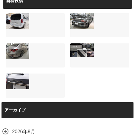
新着投稿
サンルーフ付きベ
マツダRX-8（マッ
ンツVクラス
トグレー）の板金
（V220d）にフリ
修理と専用コーテ
ップダウンモニタ
ィング！費用を抑
ーは取付可能！他
えるプロの工夫と
店で断られた悩み
は？
【施工事例】メル
夏季休暇について
をプロの技術で解
2026.08.01
セデス・ベンツ
ご案内【2026年】
決
C220d｜3層セラ
2026.07.24
2026.08.04
ミックの“いいとこ
取り”「ミックスコ
ート」と弱点克服
マセラティ グレカ
のプロテクション
アーカイブ
ーレ トロフェオ
フィルム施工（東
京都世田谷区）
2026.07.22
2026.07.28
2026年8月