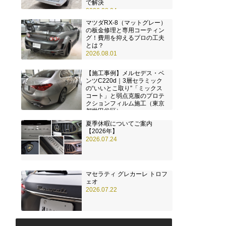
で解決
2026.08.04
マツダRX-8（マットグレー）
の板金修理と専用コーティン
グ！費用を抑えるプロの工夫
とは？
2026.08.01
【施工事例】メルセデス・ベ
ンツC220d｜3層セラミック
の“いいとこ取り”「ミックス
コート」と弱点克服のプロテ
クションフィルム施工（東京
都世田谷区）
2026.07.28
夏季休暇についてご案内
【2026年】
2026.07.24
マセラティ グレカーレ トロフ
ェオ
2026.07.22