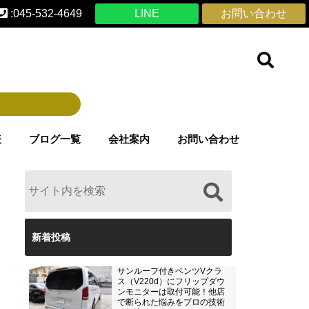
:045-532-4649
LINE
お問い合わせ
表
ブログ一覧
会社案内
お問い合わせ
新着投稿
サンルーフ付きベンツVクラ
ス（V220d）にフリップダウ
ンモニターは取付可能！他店
で断られた悩みをプロの技術