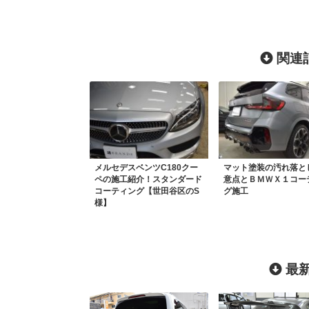
関連記
メルセデスベンツC180クー
マット塗装の汚れ落と
ペの施工紹介！スタンダード
意点とＢＭＷＸ１コー
コーティング【世田谷区のS
グ施工
様】
最新