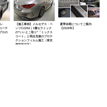
グレ
【施工事例】メルセデス・ベ
夏季休暇についてご案内
コーテ
ンツC220d｜3層セラミック
【2026年】
プロの
の“いいとこ取り”「ミックス
コート」と弱点克服のプロテ
クションフィルム施工（東京
都世田谷区）