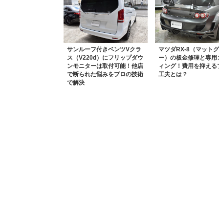
サンルーフ付きベンツVクラ
マツダRX-8（マット
ス（V220d）にフリップダウ
ー）の板金修理と専用
ンモニターは取付可能！他店
ィング！費用を抑える
で断られた悩みをプロの技術
工夫とは？
で解決