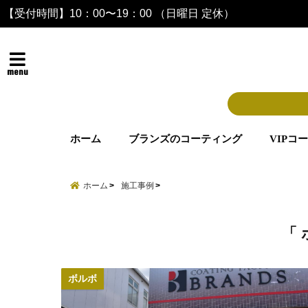
【受付時間】10：00〜19：00 （日曜日 定休）
menu
ホーム
ブランズのコーティング
VIPコ
ホーム
施工事例
「 
ボルボ