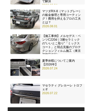
で解決
2026.08.04
マツダRX-8（マットグレー）
の板金修理と専用コーティン
グ！費用を抑えるプロの工夫
とは？
2026.08.01
【施工事例】メルセデス・ベ
ンツC220d｜3層セラミック
の“いいとこ取り”「ミックス
コート」と弱点克服のプロテ
クションフィルム施工（東京
都世田谷区）
2026.07.28
夏季休暇についてご案内
【2026年】
2026.07.24
マセラティ グレカーレ トロフ
ェオ
2026.07.22