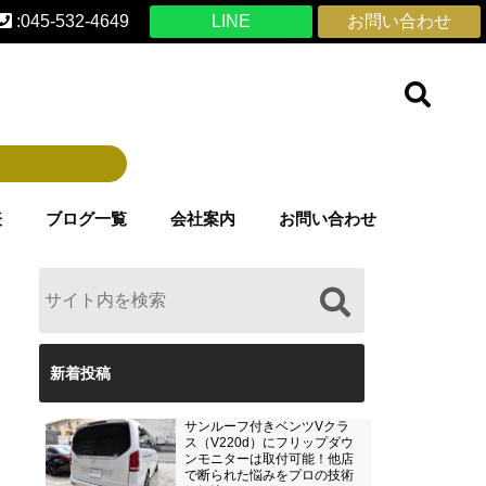
:045-532-4649
LINE
お問い合わせ
表
ブログ一覧
会社案内
お問い合わせ
新着投稿
サンルーフ付きベンツVクラ
ス（V220d）にフリップダウ
ンモニターは取付可能！他店
で断られた悩みをプロの技術