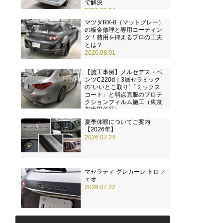
で解決
2026.08.04
マツダRX-8（マットグレー）
の板金修理と専用コーティン
グ！費用を抑えるプロの工夫
とは？
2026.08.01
【施工事例】メルセデス・ベ
ンツC220d｜3層セラミック
の“いいとこ取り”「ミックス
コート」と弱点克服のプロテ
クションフィルム施工（東京
都世田谷区）
2026.07.28
夏季休暇についてご案内
【2026年】
2026.07.24
マセラティ グレカーレ トロフ
ェオ
2026.07.22