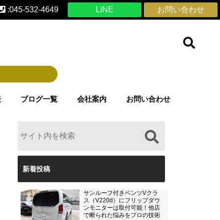
:045-532-4649
LINE
お問い合わせ
表
ブログ一覧
会社案内
お問い合わせ
新着投稿
サンルーフ付きベンツVクラ
ス（V220d）にフリップダウ
ンモニターは取付可能！他店
で断られた悩みをプロの技術