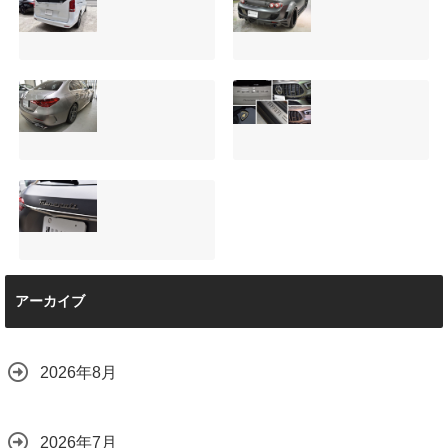
サンルーフ付きベ
マツダRX-8（マッ
ンツVクラス
トグレー）の板金
（V220d）にフリ
修理と専用コーテ
ップダウンモニタ
ィング！費用を抑
ーは取付可能！他
えるプロの工夫と
店で断られた悩み
は？
【施工事例】メル
夏季休暇について
をプロの技術で解
2026.08.01
セデス・ベンツ
ご案内【2026年】
決
C220d｜3層セラ
2026.07.24
2026.08.04
ミックの“いいとこ
取り”「ミックスコ
ート」と弱点克服
マセラティ グレカ
のプロテクション
アーカイブ
ーレ トロフェオ
フィルム施工（東
京都世田谷区）
2026.07.22
2026.07.28
2026年8月
2026年7月