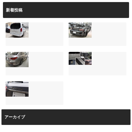
新着投稿
サンルーフ付きベ
マツダRX-8（マッ
ンツVクラス
トグレー）の板金
（V220d）にフリ
修理と専用コーテ
ップダウンモニタ
ィング！費用を抑
ーは取付可能！他
えるプロの工夫と
店で断られた悩み
は？
【施工事例】メル
夏季休暇について
をプロの技術で解
2026.08.01
セデス・ベンツ
ご案内【2026年】
決
C220d｜3層セラ
2026.07.24
2026.08.04
ミックの“いいとこ
取り”「ミックスコ
ート」と弱点克服
マセラティ グレカ
のプロテクション
アーカイブ
ーレ トロフェオ
フィルム施工（東
京都世田谷区）
2026.07.22
2026.07.28