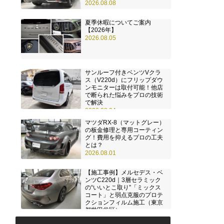
2026.08.08
夏季休暇についてご案内
【2026年】
2026.08.05
サンルーフ付きベンツVクラ
ス（V220d）にフリップダウ
ンモニターは取付可能！他店
で断られた悩みをプロの技術
で解決
2026.08.04
マツダRX-8（マットグレー）
の板金修理と専用コーティン
グ！費用を抑えるプロの工夫
とは？
2026.08.01
【施工事例】メルセデス・ベ
ンツC220d｜3層セラミック
の“いいとこ取り”「ミックス
コート」と弱点克服のプロテ
クションフィルム施工（東京
都世田谷区）
2026.07.28