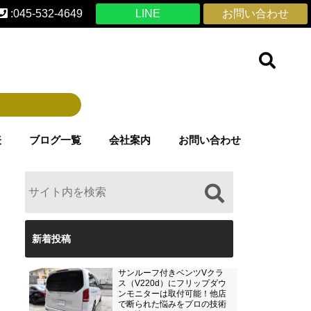
:045-532-4649
LINE
お問い合わせ
表
ブログ一覧
会社案内
お問い合わせ
新着投稿
サンルーフ付きベンツVクラ
ス（V220d）にフリップダウ
ンモニターは取付可能！他店
で断られた悩みをプロの技術