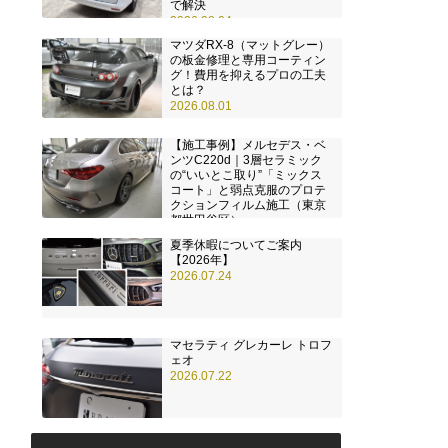
で解決
2026.08.04
マツダRX-8（マットグレー）
の板金修理と専用コーティン
グ！費用を抑えるプロの工夫
とは？
2026.08.01
【施工事例】メルセデス・ベ
ンツC220d｜3層セラミック
の“いいとこ取り”「ミックス
コート」と弱点克服のプロテ
クションフィルム施工（東京
都世田谷区）
2026.07.28
夏季休暇についてご案内
【2026年】
2026.07.24
マセラティ グレカーレ トロフ
ェオ
2026.07.22