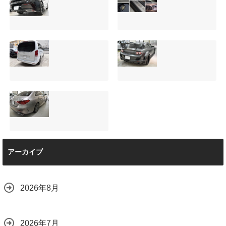
【施工事例】クラ
夏季休暇について
ウンクロスオーバ
ご案内【2026年】
ーの黒を輝かせ
2026.08.05
る！予算に合わせ
た裏メニュー提案
と車内イルミネー
サンルーフ付きベ
マツダRX-8（マッ
ション設置
ンツVクラス
トグレー）の板金
2026.08.08
（V220d）にフリ
修理と専用コーテ
ップダウンモニタ
ィング！費用を抑
ーは取付可能！他
えるプロの工夫と
店で断られた悩み
は？
【施工事例】メル
をプロの技術で解
2026.08.01
アーカイブ
セデス・ベンツ
決
C220d｜3層セラ
2026.08.04
ミックの“いいとこ
取り”「ミックスコ
2026年8月
ート」と弱点克服
のプロテクション
フィルム施工（東
京都世田谷区）
2026年7月