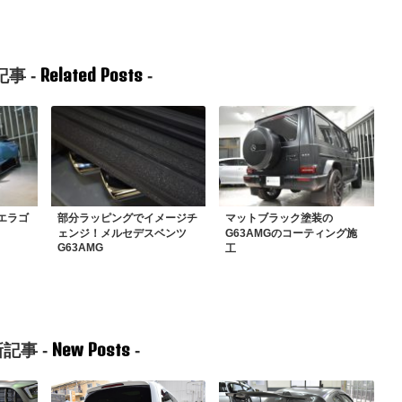
Related Posts
事 -
-
エラゴ
部分ラッピングでイメージチ
マットブラック塗装の
ェンジ！メルセデスベンツ
G63AMGのコーティング施
G63AMG
工
New Posts
記事 -
-