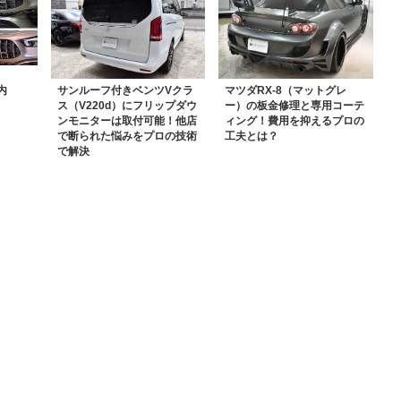
内
サンルーフ付きベンツVクラ
マツダRX-8（マットグレ
ス（V220d）にフリップダウ
ー）の板金修理と専用コーテ
ンモニターは取付可能！他店
ィング！費用を抑えるプロの
で断られた悩みをプロの技術
工夫とは？
で解決