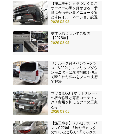
【施工事例】クラウンクロス
オーバーの黒を輝かせる！予
算に合わせた裏メニュー提案
と車内イルミネーション設置
2026.08.08
夏季休暇についてご案内
【2026年】
2026.08.05
サンルーフ付きベンツVクラ
ス（V220d）にフリップダウ
ンモニターは取付可能！他店
で断られた悩みをプロの技術
で解決
2026.08.04
マツダRX-8（マットグレー）
の板金修理と専用コーティン
グ！費用を抑えるプロの工夫
とは？
2026.08.01
【施工事例】メルセデス・ベ
ンツC220d｜3層セラミック
の“いいとこ取り”「ミックス