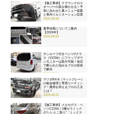
【施工事例】クラウンクロス
オーバーの黒を輝かせる！予
算に合わせた裏メニュー提案
と車内イルミネーション設置
2026.08.08
夏季休暇についてご案内
【2026年】
2026.08.05
サンルーフ付きベンツVクラ
ス（V220d）にフリップダウ
ンモニターは取付可能！他店
で断られた悩みをプロの技術
で解決
2026.08.04
マツダRX-8（マットグレー）
の板金修理と専用コーティン
グ！費用を抑えるプロの工夫
とは？
2026.08.01
【施工事例】メルセデス・ベ
ンツC220d｜3層セラミック
の“いいとこ取り”「ミックス