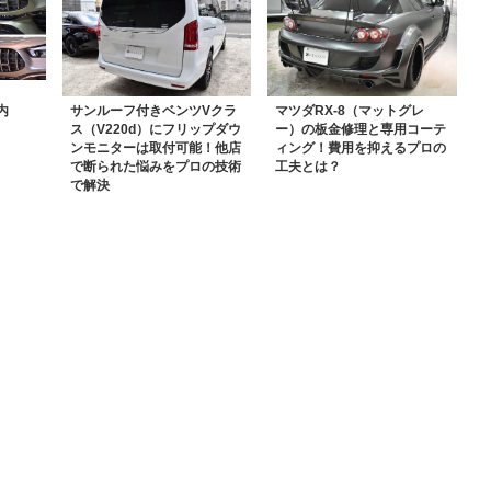
内
サンルーフ付きベンツVクラ
マツダRX-8（マットグレ
ス（V220d）にフリップダウ
ー）の板金修理と専用コーテ
ンモニターは取付可能！他店
ィング！費用を抑えるプロの
で断られた悩みをプロの技術
工夫とは？
で解決