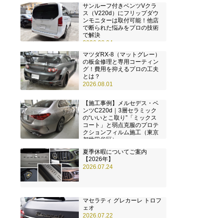
サンルーフ付きベンツVクラ
ス（V220d）にフリップダウ
ンモニターは取付可能！他店
で断られた悩みをプロの技術
で解決
2026.08.04
マツダRX-8（マットグレー）
の板金修理と専用コーティン
グ！費用を抑えるプロの工夫
とは？
2026.08.01
【施工事例】メルセデス・ベ
ンツC220d｜3層セラミック
の“いいとこ取り”「ミックス
コート」と弱点克服のプロテ
クションフィルム施工（東京
都世田谷区）
2026.07.28
夏季休暇についてご案内
【2026年】
2026.07.24
マセラティ グレカーレ トロフ
ェオ
2026.07.22