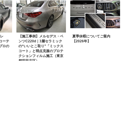
グレ
【施工事例】メルセデス・ベ
夏季休暇についてご案内
コーテ
ンツC220d｜3層セラミック
【2026年】
プロの
の“いいとこ取り”「ミックス
コート」と弱点克服のプロテ
クションフィルム施工（東京
都世田谷区）