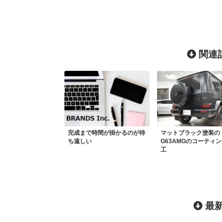
関連記
完成まで時間が掛かるのが待
マットブラック塗装の
ち遠しい
G63AMGのコーティ
工
最新