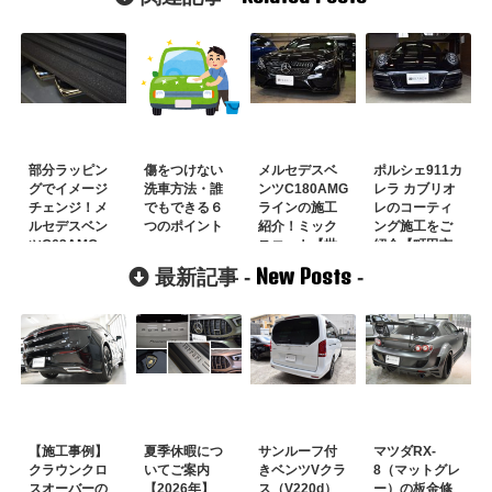
部分ラッピン
傷をつけない
メルセデスベ
ポルシェ911カ
グでイメージ
洗車方法・誰
ンツC180AMG
レラ カブリオ
チェンジ！メ
でもできる６
ラインの施工
レのコーティ
ルセデスベン
つのポイント
紹介！ミック
ング施工をご
ツG63AMG
スコート【世
紹介【町田市
田谷区のB様】
のお客様】
New Posts
最新記事 -
-
【施工事例】
夏季休暇につ
サンルーフ付
マツダRX-
クラウンクロ
いてご案内
きベンツVクラ
8（マットグレ
スオーバーの
【2026年】
ス（V220d）
ー）の板金修