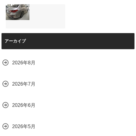
と車内イルミネー
サンルーフ付きベ
マツダRX-8（マッ
ション設置
ンツVクラス
トグレー）の板金
2026.08.08
（V220d）にフリ
修理と専用コーテ
ップダウンモニタ
ィング！費用を抑
ーは取付可能！他
えるプロの工夫と
店で断られた悩み
は？
【施工事例】メル
をプロの技術で解
2026.08.01
アーカイブ
セデス・ベンツ
決
C220d｜3層セラ
2026.08.04
ミックの“いいとこ
取り”「ミックスコ
2026年8月
ート」と弱点克服
のプロテクション
フィルム施工（東
京都世田谷区）
2026年7月
2026.07.28
2026年6月
2026年5月