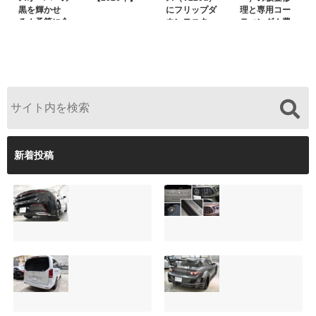
黒を輝かせ
にフリップダ
理と専用コー
る！予算に合
ウンモニター
ティング！費
わせた裏メニ
は取付可能！
用を抑えるプ
ュー提案と車
他店で断られ
ロの工夫と
内イルミネー
た悩みをプロ
は？
ション設置
の技術で解決
新着投稿
【施工事例】クラ
夏季休暇について
ウンクロスオーバ
ご案内【2026年】
ーの黒を輝かせ
2026.08.05
る！予算に合わせ
た裏メニュー提案