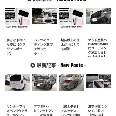
何とかきれい
ベンツのコー
期待以上の仕
マット塗装の
BMWX3M40d
な姿に【クラ
ティング選び
上がりにとて
にコーティン
ウンスポー
で迷った
も感謝
グ施工しまし
ツ】
ら・・
た【横浜市】
New Posts
最新記事 -
-
サンルーフ付
マツダRX-
【施工事例】
夏季休暇につ
きベンツVクラ
8（マットグレ
メルセデス・
いてご案内
ス（V220d）
ー）の板金修
ベンツC220d
【2026年】