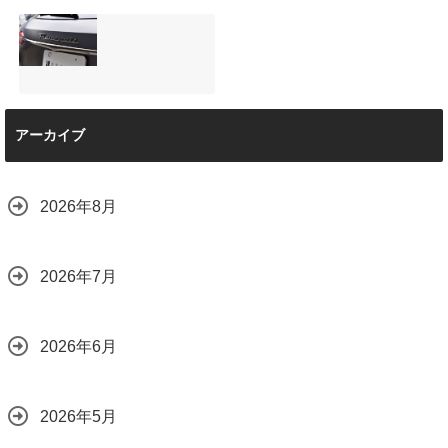
店で断られた悩み
は？
【施工事例】メル
夏季休暇について
をプロの技術で解
2026.08.01
セデス・ベンツ
ご案内【2026年】
決
C220d｜3層セラ
2026.07.24
2026.08.04
ミックの“いいとこ
取り”「ミックスコ
ート」と弱点克服
マセラティ グレカ
のプロテクション
アーカイブ
ーレ トロフェオ
フィルム施工（東
京都世田谷区）
2026.07.22
2026.07.28
2026年8月
2026年7月
2026年6月
2026年5月