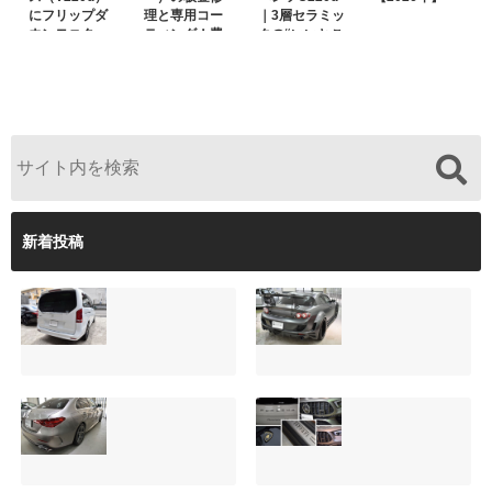
にフリップダ
理と専用コー
｜3層セラミッ
ウンモニター
ティング！費
クの“いいとこ
は取付可能！
用を抑えるプ
取り”「ミック
他店で断られ
ロの工夫と
スコート」と
た悩みをプロ
は？
弱点克服のプ
の技術で解決
ロテクション
フィルム施工
（東京都世田
谷区）
新着投稿
サンルーフ付きベ
マツダRX-8（マッ
ンツVクラス
トグレー）の板金
（V220d）にフリ
修理と専用コーテ
ップダウンモニタ
ィング！費用を抑
ーは取付可能！他
えるプロの工夫と