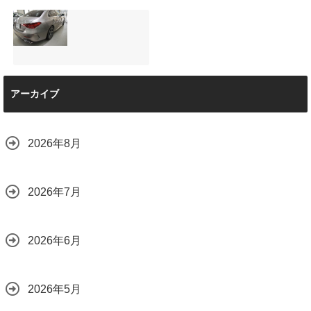
と車内イルミネー
サンルーフ付きベ
マツダRX-8（マッ
ション設置
ンツVクラス
トグレー）の板金
2026.08.08
（V220d）にフリ
修理と専用コーテ
ップダウンモニタ
ィング！費用を抑
ーは取付可能！他
えるプロの工夫と
店で断られた悩み
は？
【施工事例】メル
をプロの技術で解
2026.08.01
アーカイブ
セデス・ベンツ
決
C220d｜3層セラ
2026.08.04
ミックの“いいとこ
取り”「ミックスコ
2026年8月
ート」と弱点克服
のプロテクション
フィルム施工（東
京都世田谷区）
2026年7月
2026.07.28
2026年6月
2026年5月