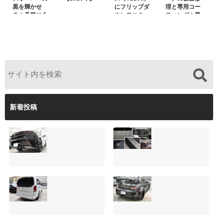
黒を輝かせ
にフリップダ
理と専用コー
る！予算に合
ウンモニター
ティング！費
わせた裏メニ
は取付可能！
用を抑えるプ
ュー提案と車
他店で断られ
ロの工夫と
内イルミネー
た悩みをプロ
は？
ション設置
の技術で解決
新着投稿
【施工事例】クラ
夏季休暇について
ウンクロスオーバ
ご案内【2026年】
ーの黒を輝かせ
2026.08.05
る！予算に合わせ
た裏メニュー提案