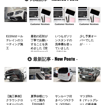
E220dオール
最初の応対が
いつもガソリ
少し予算オー
テレインのコ
丁寧でお願い
ンスタンドの
バーでした
ーティング施
することを決
洗車機を使っ
が・・・
工
めました【世
ていました
田谷区C200】
【横浜市
E220d】
New Posts
最新記事 -
-
【施工事例】
夏季休暇につ
サンルーフ付
マツダRX-
クラウンクロ
いてご案内
きベンツVクラ
8（マットグレ
スオーバーの
【2026年】
ス（V220d）
ー）の板金修